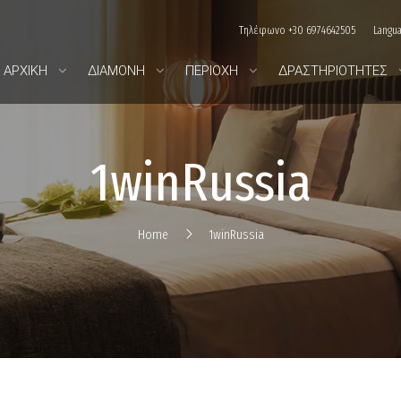
Τηλέφωνο +30 6974642505
Langu
ΑΡΧΙΚΉ
ΔΙΑΜΟΝΉ
ΠΕΡΙΟΧΉ
ΔΡΑΣΤΗΡΙΌΤΗΤΕΣ
1winRussia
Home
1winRussia